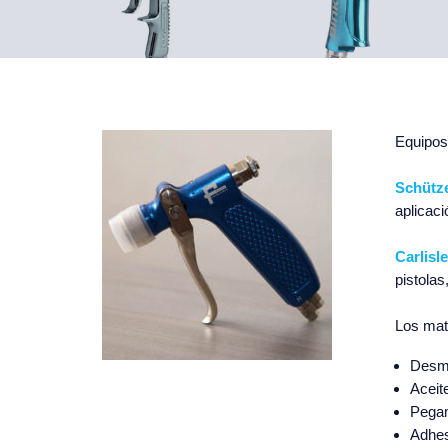
Equipos 
Schütz
aplicac
Carlisle
pistolas
Los mate
Desm
Aceit
Pega
Adhes