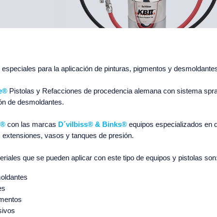
especiales para la aplicación de pinturas, pigmentos y desmoldantes
e
®
Pistolas y Refacciones de procedencia alemana con sistema spray
ión de desmoldantes.
®
con las marcas
D´vilbiss
®
& Binks
®
equipos especializados en d
, extensiones, vasos y tanques de presión.
riales que se pueden aplicar con este tipo de equipos y pistolas son
oldantes
es
mentos
ivos