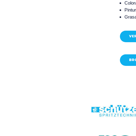
Color
Pintu
Gras
VE
BRO